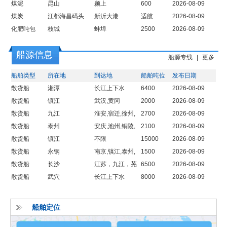
煤泥
昆山
颍上
600
2026-08-09
煤炭
江都海昌码头
新沂大港
适航
2026-08-09
化肥吨包
枝城
蚌埠
2500
2026-08-09
船源信息
船源专线
|
更多
船舶类型
所在地
到达地
船舶吨位
发布日期
散货船
湘潭
长江上下水
6400
2026-08-09
散货船
镇江
武汉,黄冈
2000
2026-08-09
散货船
九江
淮安,宿迁,徐州,
2700
2026-08-09
散货船
泰州
微山,济宁,枣庄
安庆,池州,铜陵,
2100
2026-08-09
散货船
镇江
赣州,武汉,鄂州
不限
15000
2026-08-09
散货船
永钢
南京,镇江,泰州,
1500
2026-08-09
散货船
长沙
蚌埠,淮南,滁州,
江苏，九江，芜
6500
2026-08-09
散货船
武穴
六安,淮安
湖
长江上下水
8000
2026-08-09
船舶定位