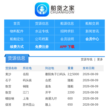
首页
货源信息
船源信息
船舶交易
物料配件
水运专线
招聘求职
新闻资讯
船舶定位
公司档案
会员说明
会员中心
续费方式
免费注册
APP 下载
货源信息
货源专线
|
更多
货源名称
所在地
到达地
重量
发布日期
黄沙
岳阳
鄱阳角子口码头
2之5000
2026-08-09
石子
码头镇
合肥
随船
2026-08-09
散货
铜陵
嘉鱼
随船
2026-08-09
散货
江门
开平
2200
2026-08-09
螺纹钢
上海
南通九圩
600
2026-08-09
煤渣
苏州昆山
颖上
650
2026-08-09